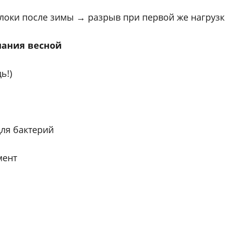
локи после зимы → разрыв при первой же нагрузке
мания весной
ь!)
для бактерий
мент