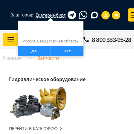
Екатеринбург
Ваш город:
Город определен верно?
Екатеринбург
8 800 333-95-28
Каталог
Россия, Свердловская область
Да
Нет
Главная
Запчасти
Гидравлическое оборудование
ПЕРЕЙТИ В КАТЕГОРИЮ