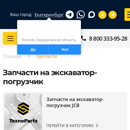
Екатеринбург
Ваш город:
Город определен верно?
Екатеринбург
8 800 333-95-28
Каталог
Россия, Свердловская область
Да
Нет
Главная
Запчасти
Запчасти на экскаватор-
погрузчик
Запчасти на экскаватор-
погрузчик JCB
ПЕРЕЙТИ В КАТЕГОРИЮ