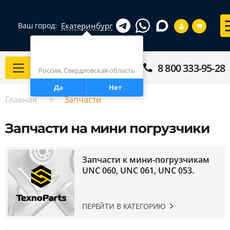
Екатеринбург
Ваш город:
Город определен верно?
Екатеринбург
8 800 333-95-28
Каталог
Россия, Свердловская область
Да
Нет
Главная
Запчасти
Запчасти на мини погрузчики
Запчасти к мини-погрузчикам
UNC 060, UNC 061, UNC 053.
ПЕРЕЙТИ В КАТЕГОРИЮ