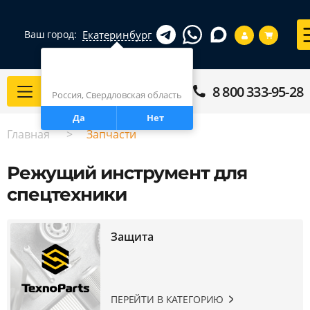
Екатеринбург
Ваш город:
Город определен верно?
Екатеринбург
8 800 333-95-28
Каталог
Россия, Свердловская область
Да
Нет
Главная
Запчасти
Режущий инструмент для
спецтехники
Защита
ПЕРЕЙТИ В КАТЕГОРИЮ