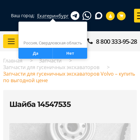
Екатеринбург
Ваш город:
Город определен верно?
Екатеринбург
8 800 333-95-28
Каталог
Россия, Свердловская область
Да
Нет
Главная
Запчасти
Запчасти для гусеничных экскаваторов
Запчасти для гусеничных экскаваторов Volvo – купить
по выгодной цене
Шайба 14547535