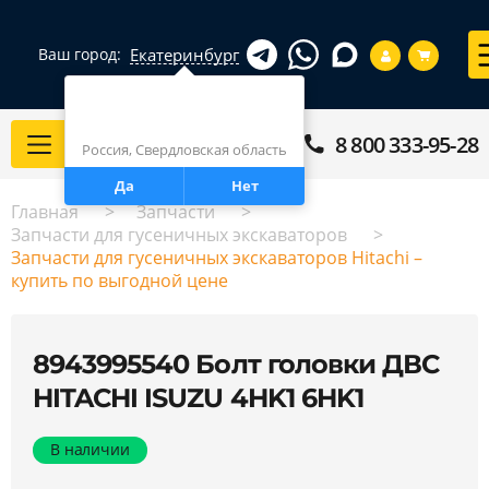
Екатеринбург
Ваш город:
Город определен верно?
Екатеринбург
8 800 333-95-28
Каталог
Россия, Свердловская область
Да
Нет
Главная
Запчасти
Запчасти для гусеничных экскаваторов
Запчасти для гусеничных экскаваторов Hitachi –
купить по выгодной цене
8943995540 Болт головки ДВС
HITACHI ISUZU 4HK1 6HK1
В наличии