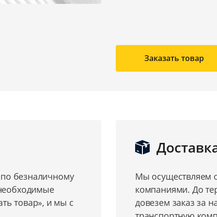
Заказать товар
Доставк
о по безналичному
Мы осуществляем о
 необходимые
компаниями. До те
ь товар», и мы с
довезем заказ за н
транспортную комп