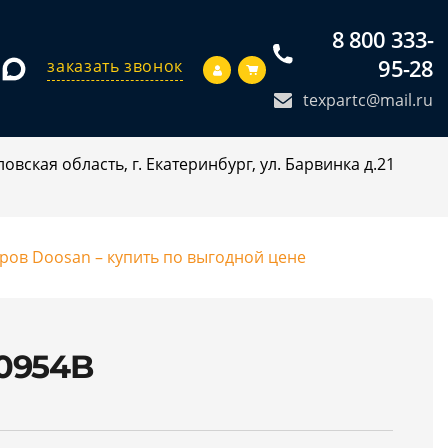
8 800 333-
95-28
заказать звонок
texpartc@mail.ru
овская область, г. Екатеринбург, ул. Барвинка д.21
оров Doosan – купить по выгодной цене
0954B