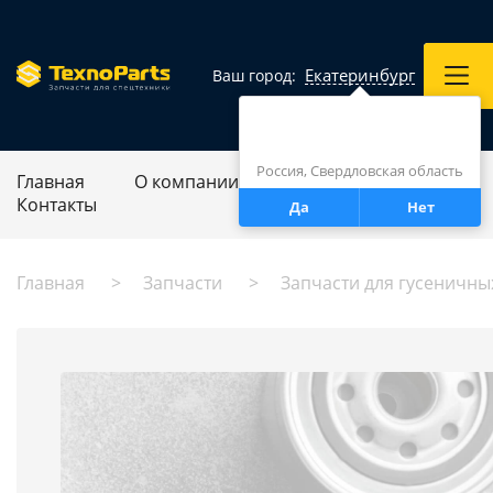
Екатеринбург
Ваш город:
Город определен верно?
Екатеринбург
Россия, Свердловская область
Главная
О компании
Ремонт спецтехники
Контакты
Да
Нет
Главная
Запчасти
Запчасти для гусеничны