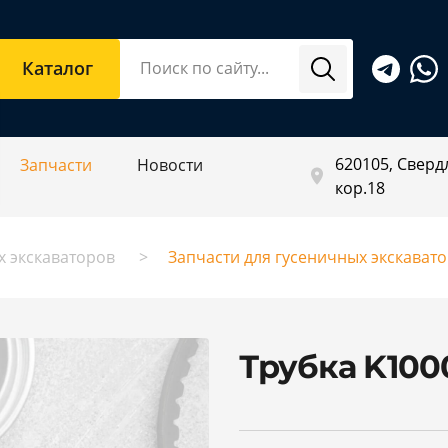
Каталог
620105, Свердл
Запчасти
Новости
кор.18
х экскаваторов
Запчасти для гусеничных экскават
Трубка K100