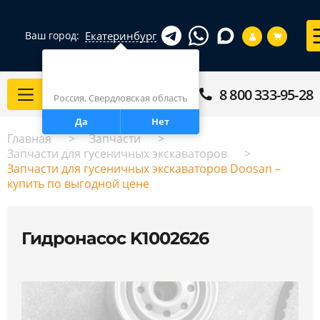
Екатеринбург
Ваш город:
Город определен верно?
Екатеринбург
8 800 333-95-28
Каталог
Россия, Свердловская область
Да
Нет
Главная
Запчасти
Запчасти для гусеничных экскаваторов
Запчасти для гусеничных экскаваторов Doosan –
купить по выгодной цене
Гидронасос K1002626