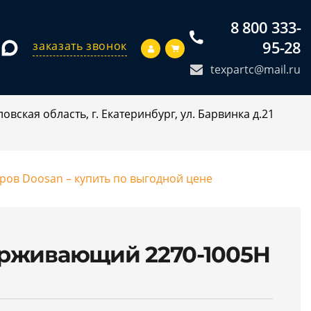
8 800 333-
95-28
заказать звонок
texpartc@mail.ru
овская область, г. Екатеринбург, ул. Барвинка д.21
оров Doosan – купить по выгодной цене
ерживающий 2270-1005H