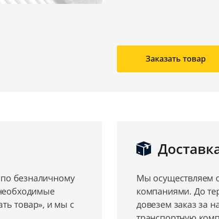
Заказать товар
Доставк
о по безналичному
Мы осуществляем о
 необходимые
компаниями. До те
ь товар», и мы с
довезем заказ за н
транспортную комп