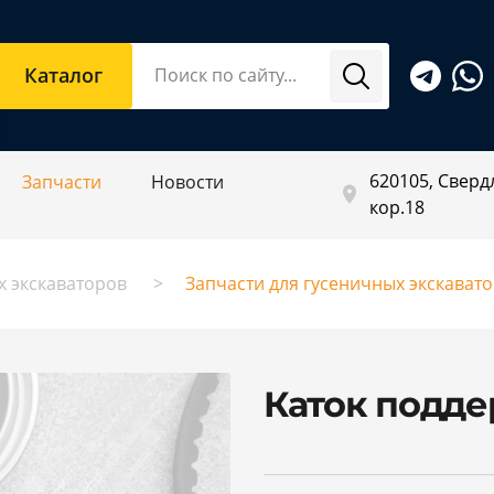
Каталог
620105, Свердл
Запчасти
Новости
кор.18
х экскаваторов
Запчасти для гусеничных экскават
Каток подд