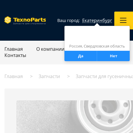
Екатеринбург
Ваш город:
Город определен верно?
Екатеринбург
Россия, Свердловская область
Главная
О компании
Ремонт спецтехники
Контакты
Да
Нет
Главная
Запчасти
Запчасти для гусеничны