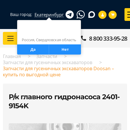
Екатеринбург
Ваш город:
Город определен верно?
Екатеринбург
8 800 333-95-28
Каталог
Россия, Свердловская область
Да
Нет
Главная
Запчасти
Запчасти для гусеничных экскаваторов
Запчасти для гусеничных экскаваторов Doosan –
купить по выгодной цене
Р/к главного гидронасоса 2401-
9154K