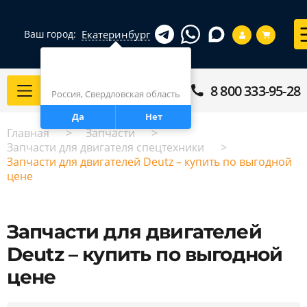
Екатеринбург
Ваш город:
Город определен верно?
Екатеринбург
8 800 333-95-28
Каталог
Россия, Свердловская область
Да
Нет
Главная
Запчасти
Запчасти для двигателя спецтехники
Запчасти для двигателей Deutz – купить по выгодной
цене
Запчасти для двигателей
Deutz – купить по выгодной
цене