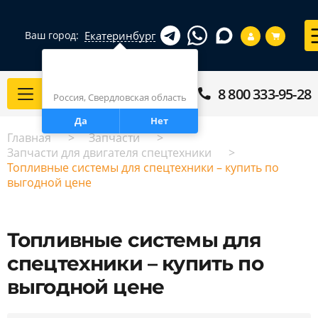
Екатеринбург
Ваш город:
Город определен верно?
Екатеринбург
8 800 333-95-28
Каталог
Россия, Свердловская область
Да
Нет
Главная
Запчасти
Запчасти для двигателя спецтехники
Топливные системы для спецтехники – купить по
выгодной цене
Топливные системы для
спецтехники – купить по
выгодной цене