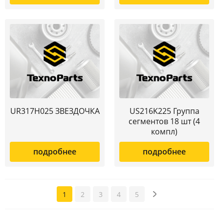
UR317H025 ЗВЕЗДОЧКА
US216K225 Группа
сегментов 18 шт (4
компл)
подробнее
подробнее
1
2
3
4
5