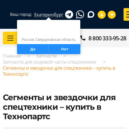
Екатеринбург
Ваш город:
Город определен верно?
Екатеринбург
8 800 333-95-28
Каталог
Россия, Свердловская область
Да
Нет
Главная
Запчасти
Запчасти для ходовой части спецтехники
Сегменты и звездочки для спецтехники – купить в
Технопартс
Сегменты и звездочки для
спецтехники – купить в
Технопартс