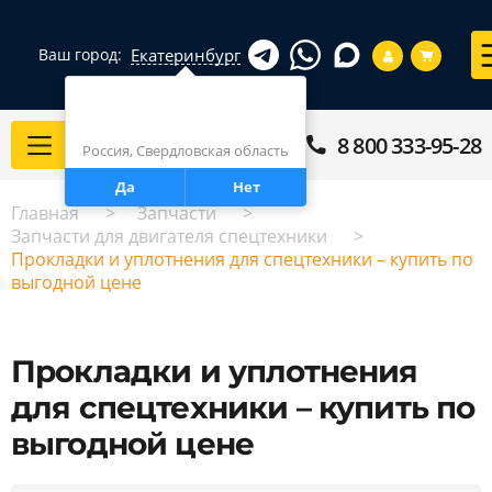
Екатеринбург
Ваш город:
Город определен верно?
Екатеринбург
8 800 333-95-28
Каталог
Россия, Свердловская область
Да
Нет
Главная
Запчасти
Запчасти для двигателя спецтехники
Прокладки и уплотнения для спецтехники – купить по
выгодной цене
Прокладки и уплотнения
для спецтехники – купить по
выгодной цене