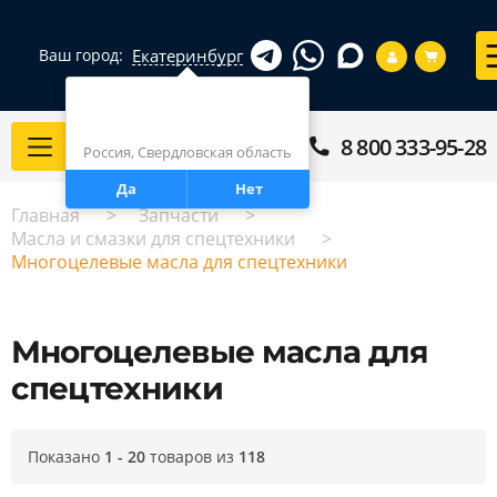
Екатеринбург
Ваш город:
Город определен верно?
Екатеринбург
8 800 333-95-28
Каталог
Россия, Свердловская область
Да
Нет
Главная
Запчасти
Масла и смазки для спецтехники
Многоцелевые масла для спецтехники
Многоцелевые масла для
спецтехники
Показано
1 - 20
товаров из
118