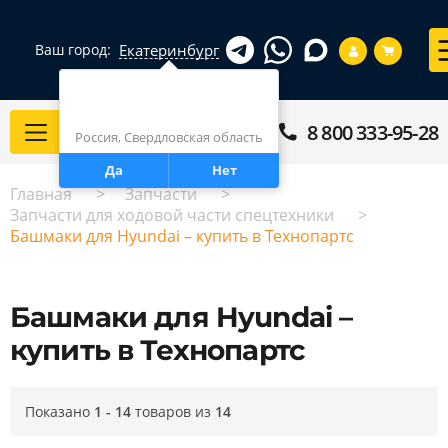
Екатеринбург
Ваш город:
Город определен верно?
Екатеринбург
8 800 333-95-28
Каталог
Россия, Свердловская область
Да
Нет
Главная
Запчасти
Запчасти для ходовой части спецтехники
Башмаки для Hyundai – купить в Технопартс
Башмаки для Hyundai –
купить в Технопартс
Показано
1 - 14
товаров из
14