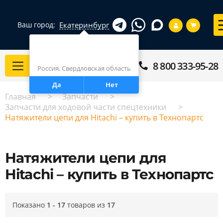
Екатеринбург
Ваш город:
Город определен верно?
Екатеринбург
8 800 333-95-28
Каталог
Россия, Свердловская область
Да
Нет
Главная
Запчасти
Запчасти для ходовой части спецтехники
Натяжители цепи для Hitachi – купить в Технопартс
Натяжители цепи для
Hitachi – купить в Технопартс
Показано
1 - 17
товаров из
17