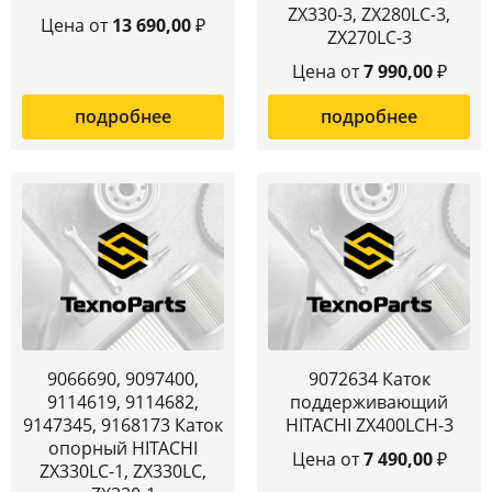
ZX330-3, ZX280LC-3,
Цена от
13 690,00
₽
ZX270LC-3
Цена от
7 990,00
₽
подробнее
подробнее
9066690, 9097400,
9072634 Каток
9114619, 9114682,
поддерживающий
9147345, 9168173 Каток
HITACHI ZX400LCH-3
опорный HITACHI
Цена от
7 490,00
₽
ZX330LC-1, ZX330LC,