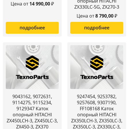
опорный HITACHI
Цена от
14 990,00
₽
ZX330LC-5G, ZX270-3
Цена от
8 790,00
₽
подробнее
подробнее
9043162, 9072631,
9247454, 9253782,
9114275, 9115234,
9257608, 9307190,
9129347 Каток
FF108168 Каток
опорный HITACHI
опорный HITACHI
ZX450LCH-3, ZX450LC-3,
ZX350LCH-3, ZX350LC-3,
ZX450-3, ZX370
ZX350LC-3, ZX330LC-3,