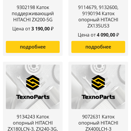
9302198 Каток
9114679, 9132600,
поддерживающий
9190194 Каток
HITACHI ZX200-5G
опорный HITACHI
ZX135US3
Цена от
3 190,00
₽
Цена от
4 090,00
₽
подробнее
подробнее
9134243 Каток
9072631 Каток
опорный HITACHI
опорный HITACHI
ZX180LCN-3, ZX240-3G,
ZX400LCH-3