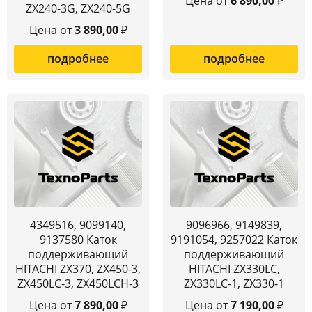
Цена от
6 890,00
₽
ZX240-3G, ZX240-5G
Цена от
3 890,00
₽
подробнее
подробнее
4349516, 9099140,
9096966, 9149839,
9137580 Каток
9191054, 9257022 Каток
поддерживающий
поддерживающий
HITACHI ZX370, ZX450-3,
HITACHI ZX330LC,
ZX450LC-3, ZX450LCH-3
ZX330LC-1, ZX330-1
Цена от
7 890,00
₽
Цена от
7 190,00
₽