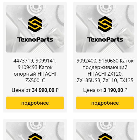
4473719, 9099141,
9092400, 9160680 Каток
9109493 Каток
поддерживающий
опорный HITACHI
HITACHI ZX120,
ZX500LC
ZX135US3, ZX110, EX135
Цена от
34 990,00
₽
Цена от
3 190,00
₽
подробнее
подробнее