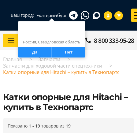
Екатеринбург
Ваш город:
Город определен верно?
Екатеринбург
8 800 333-95-28
Каталог
Россия, Свердловская область
Да
Нет
Главная
Запчасти
Запчасти для ходовой части спецтехники
Катки опорные для Hitachi – купить в Технопартс
Катки опорные для Hitachi –
купить в Технопартс
Показано
1 - 19
товаров из
19