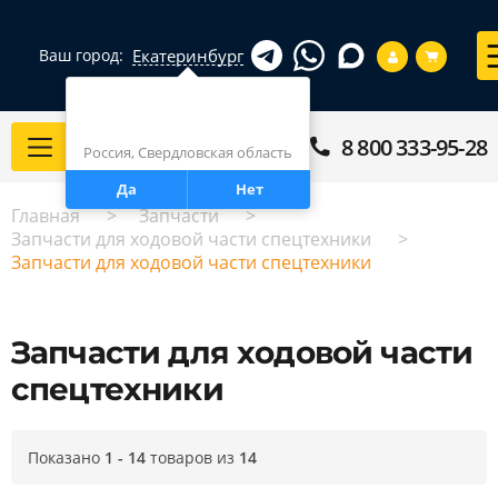
Екатеринбург
Ваш город:
Город определен верно?
Екатеринбург
8 800 333-95-28
Каталог
Россия, Свердловская область
Да
Нет
Главная
Запчасти
Запчасти для ходовой части спецтехники
Запчасти для ходовой части спецтехники
Запчасти для ходовой части
спецтехники
Показано
1 - 14
товаров из
14