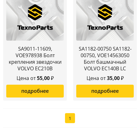
SA9011-11609,
SA1182-00750 SA1182-
VOE978938 Болт
00750, VOE14563050
крепления звездочки
Болт башмачный
VOLVO EC210B
VOLVO EC140B LC
Цена от
55,00
₽
Цена от
35,00
₽
подробнее
подробнее
1