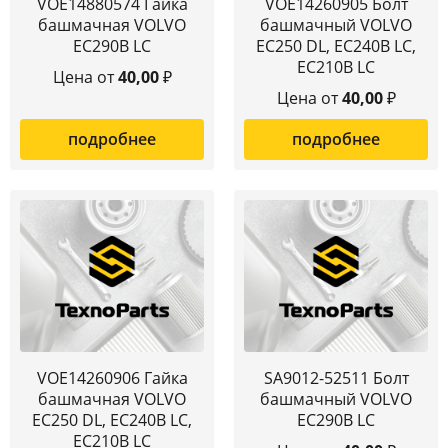
VOE14880574 Гайка
VOE14260905 Болт
башмачная VOLVO
башмачный VOLVO
EC290B LC
EC250 DL, EC240B LC,
EC210B LC
Цена от
40,00
₽
Цена от
40,00
₽
подробнее
подробнее
VOE14260906 Гайка
SA9012-52511 Болт
башмачная VOLVO
башмачный VOLVO
EC250 DL, EC240B LC,
EC290B LC
EC210B LC