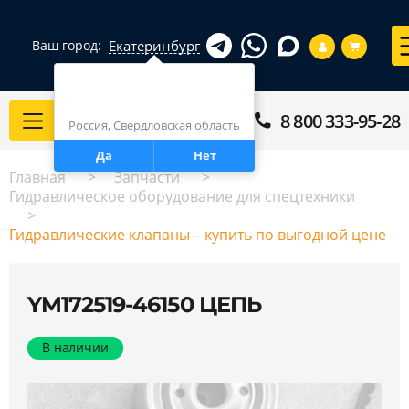
Екатеринбург
Ваш город:
Город определен верно?
Екатеринбург
8 800 333-95-28
Каталог
Россия, Свердловская область
Да
Нет
Главная
Запчасти
Гидравлическое оборудование для спецтехники
Гидравлические клапаны – купить по выгодной цене
YM172519-46150 ЦЕПЬ
В наличии