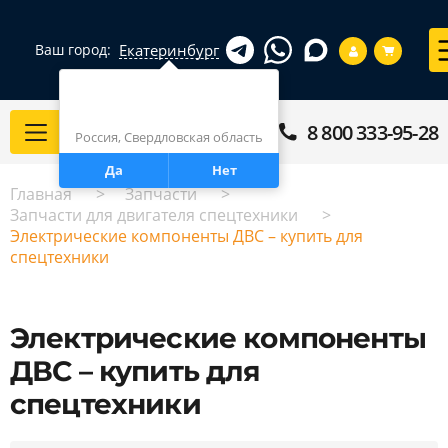
Екатеринбург
Ваш город:
Город определен верно?
Екатеринбург
8 800 333-95-28
Каталог
Россия, Свердловская область
Да
Нет
Главная
Запчасти
Запчасти для двигателя спецтехники
Электрические компоненты ДВС – купить для
спецтехники
Электрические компоненты
ДВС – купить для
спецтехники