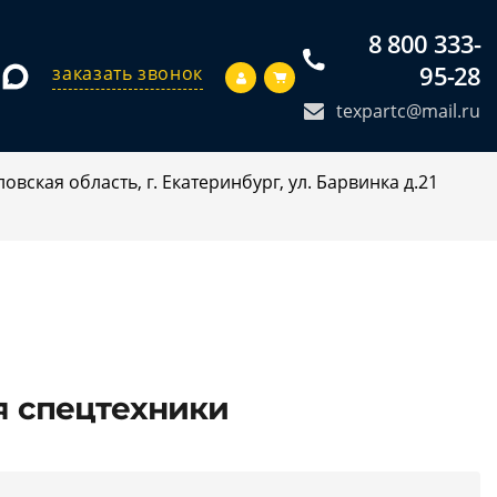
8 800 333-
95-28
заказать звонок
texpartc@mail.ru
овская область, г. Екатеринбург, ул. Барвинка д.21
я спецтехники