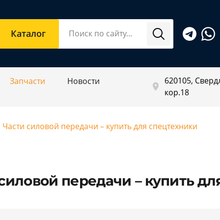
Каталог
620105, Свердл
Запчасти
Новости
кор.18
Части силовой передачи – купить для спецтехники
силовой передачи – купить дл