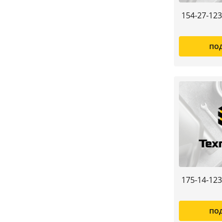
154-27-12
по
175-14-12
по