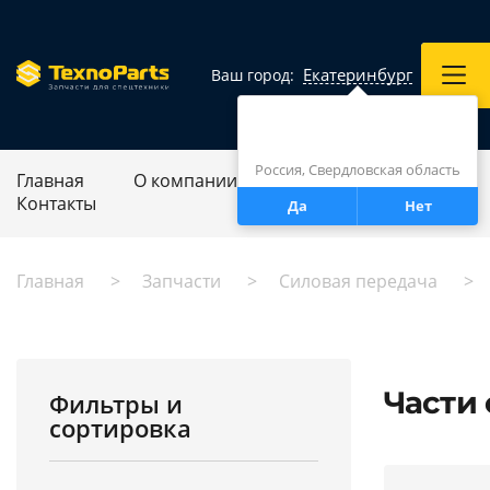
Екатеринбург
Ваш город:
Город определен верно?
Екатеринбург
Россия, Свердловская область
Главная
О компании
Ремонт спецтехники
Контакты
Да
Нет
Главная
Запчасти
Силовая передача
Части 
Фильтры и
сортировка