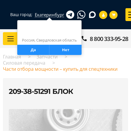
Екатеринбург
Ваш город:
Город определен верно?
Екатеринбург
8 800 333-95-28
Каталог
Россия, Свердловская область
Да
Нет
Главная
Запчасти
Силовая передача
Части отбора мощности – купить для спецтехники
209-38-51291 БЛОК