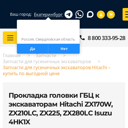
Екатеринбург
Ваш город:
Город определен верно?
Екатеринбург
8 800 333-95-28
Каталог
Россия, Свердловская область
Да
Нет
Главная
Запчасти
Запчасти для гусеничных экскаваторов
Запчасти для гусеничных экскаваторов Hitachi –
купить по выгодной цене
Прокладка головки ГБЦ к
экскаваторам Hitachi ZX170W,
ZX210LC, ZX225, ZX280LC Isuzu
4HK1X