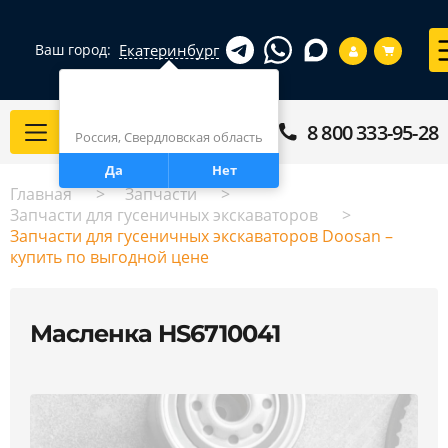
Екатеринбург
Ваш город:
Город определен верно?
Екатеринбург
8 800 333-95-28
Каталог
Россия, Свердловская область
Да
Нет
Главная
Запчасти
Запчасти для гусеничных экскаваторов
Запчасти для гусеничных экскаваторов Doosan –
купить по выгодной цене
Масленка HS6710041