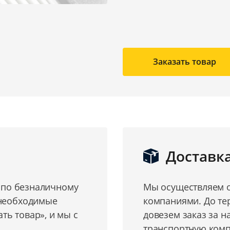
Заказать товар
Доставк
о по безналичному
Мы осуществляем о
 необходимые
компаниями. До те
ь товар», и мы с
довезем заказ за н
транспортную комп