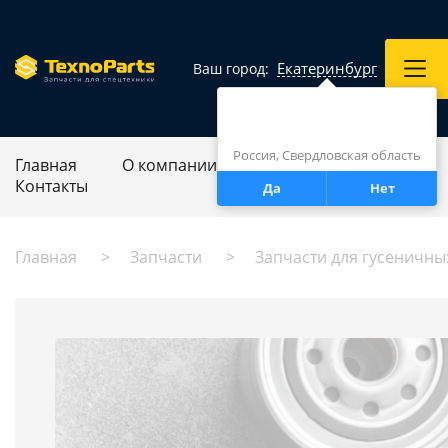
Екатеринбург
Ваш город:
Город определен верно?
Екатеринбург
Россия, Свердловская область
Главная
О компании
Ремонт спецтехники
Контакты
Да
Нет
Главная
Запчасти
Запчасти для гусеничны