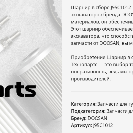
Шарнир в сборе J95C1012 
экскаваторов бренда DOO
материалов, он обеспечив
Этот шарнир обеспечивае
экскаватора, что способс
запчасти от DOOSAN, вы м
Приобретение Шарнир в сб
Технопартс — это выбор те
оперативность, ведь мы п
производителей.
Категория:
Запчасти для г
Подкатегория:
Запчасти д
Бренд:
DOOSAN
Артикул:
J95C1012