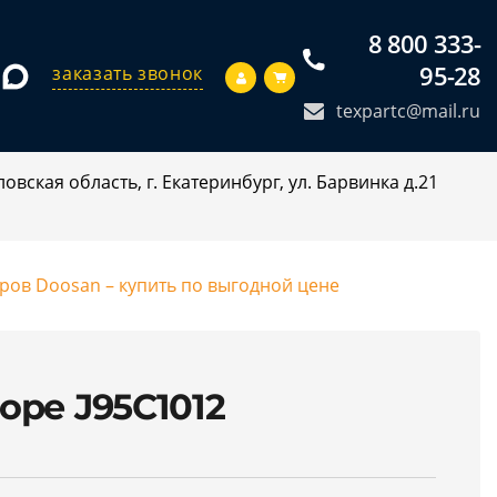
8 800 333-
95-28
заказать звонок
texpartc@mail.ru
овская область, г. Екатеринбург, ул. Барвинка д.21
оров Doosan – купить по выгодной цене
оре J95C1012