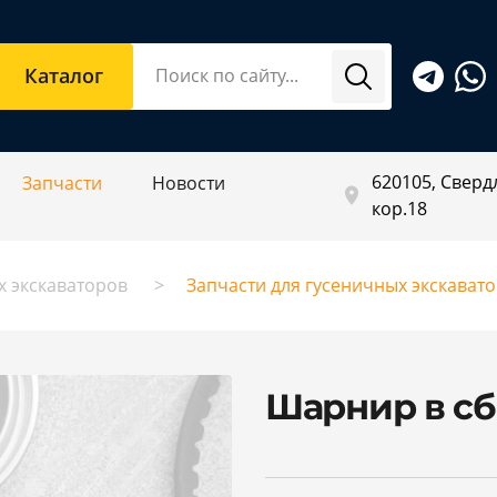
Каталог
620105, Свердл
Запчасти
Новости
кор.18
х экскаваторов
Запчасти для гусеничных экскават
Шарнир в сб