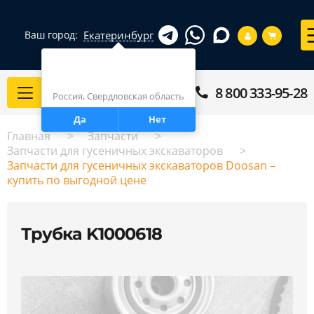
Екатеринбург
Ваш город:
Город определен верно?
Екатеринбург
8 800 333-95-28
Каталог
Россия, Свердловская область
Да
Нет
Главная
Запчасти
Запчасти для гусеничных экскаваторов
Запчасти для гусеничных экскаваторов Doosan –
купить по выгодной цене
Трубка K1000618