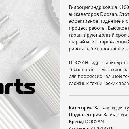
Гидроцилиндр ковша K100
экскаваторов Doosan. Это
эффективное поднятие и о
процесс работы. Высокое 
гарантируют долгий срок 
старый или поврежденный
работать без простоев и 
DOOSAN Гидроцилиндр ков
Технопартс — магазине, к
для профессиональной те
сложных технических зада
Категория:
Запчасти для г
Подкатегория:
Запчасти д
Бренд:
DOOSAN
Артикул:
K1001821B