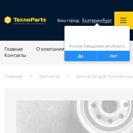
Екатеринбург
Ваш город:
Город определен верно?
Екатеринбург
Россия, Свердловская область
Главная
О компании
Ремонт спецтехники
Контакты
Да
Нет
Главная
Запчасти
Запчасти для гусеничны