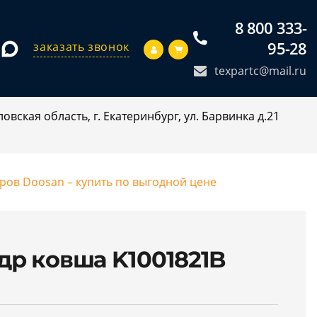
8 800 333-
95-28
заказать звонок
texpartc@mail.ru
овская область, г. Екатеринбург, ул. Барвинка д.21
оров Doosan – купить по выгодной цене
р ковша K1001821B