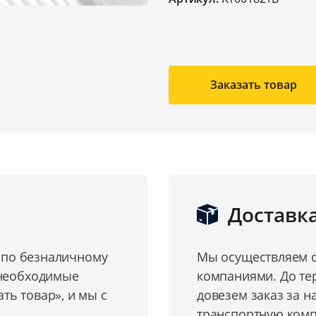
Заказать товар
Доставк
о по безналичному
Мы осуществляем о
 необходимые
компаниями. До те
ь товар», и мы с
довезем заказ за н
транспортную комп