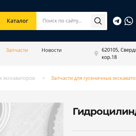
Каталог
620105, Свердл
Запчасти
Новости
кор.18
х экскаваторов
Запчасти для гусеничных экскават
Гидроцилинд