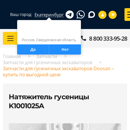
Екатеринбург
Ваш город:
Город определен верно?
Екатеринбург
8 800 333-95-28
Каталог
Россия, Свердловская область
Да
Нет
Главная
Запчасти
Запчасти для гусеничных экскаваторов
Запчасти для гусеничных экскаваторов Doosan –
купить по выгодной цене
Натяжитель гусеницы
K1001025A