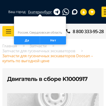
Екатеринбург
Ваш город:
Город определен верно?
Екатеринбург
8 800 333-95-28
Каталог
Россия, Свердловская область
Да
Нет
Главная
Запчасти
Запчасти для гусеничных экскаваторов
Запчасти для гусеничных экскаваторов Doosan –
купить по выгодной цене
Двигатель в сборе K1000917