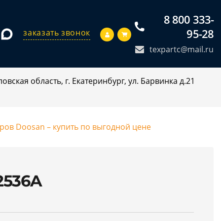
8 800 333-
95-28
заказать звонок
texpartc@mail.ru
овская область, г. Екатеринбург, ул. Барвинка д.21
оров Doosan – купить по выгодной цене
2536A