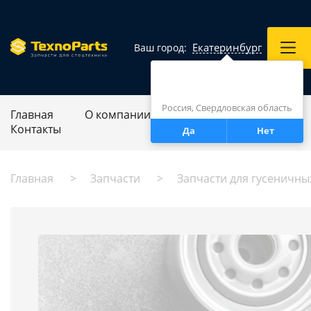
Екатеринбург
Ваш город:
Город определен верно?
Екатеринбург
Россия, Свердловская область
Главная
О компании
Ремонт спецтехники
Контакты
Да
Нет
Главная
Запчасти
Запчасти для гусеничны