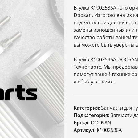
Втулка K1002536A - это о
Doosan. Изготовлена из к
надежность и долгий срок
замены изношенных или п
качество работы вашей те
вы можете быть уверены в
Втулка K1002536A DOOSAN,
Технопартс. Мы предоста
помогут вашей технике р
любых условиях.
Категория:
Запчасти для г
Подкатегория:
Запчасти д
Бренд:
DOOSAN
Артикул:
K1002536A