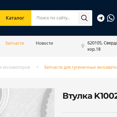
Каталог
620105, Свердл
Запчасти
Новости
кор.18
х экскаваторов
Запчасти для гусеничных экскават
Втулка K100