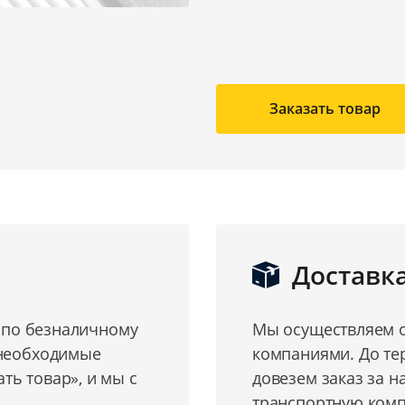
Заказать товар
Доставк
о по безналичному
Мы осуществляем о
 необходимые
компаниями. До те
ь товар», и мы с
довезем заказ за н
транспортную комп