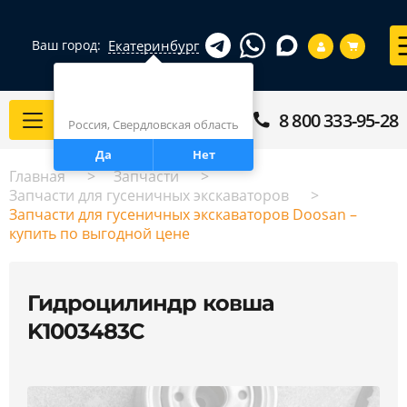
Екатеринбург
Ваш город:
Город определен верно?
Екатеринбург
8 800 333-95-28
Каталог
Россия, Свердловская область
Да
Нет
Главная
Запчасти
Запчасти для гусеничных экскаваторов
Запчасти для гусеничных экскаваторов Doosan –
купить по выгодной цене
Гидроцилиндр ковша
K1003483C