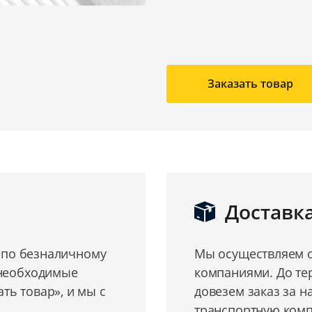
Заказать товар
Доставк
о по безналичному
Мы осуществляем о
 необходимые
компаниями. До те
ь товар», и мы с
довезем заказ за н
транспортную комп