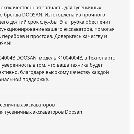
ысококачественная запчасть для гусеничных
го бренда DOOSAN. Изготовлена из прочного
го долгий срок службы. Эта трубка обеспечит
функционирование вашего экскаватора, помогая
 перебоев и простоев. Доверьтесь качеству и
OSAN!
04004B DOOSAN, модель K1004004B, в Технопартс
а уверенность в том, что ваша техника будет
ективно, благодаря высокому качеству каждой
ональной поддержке.
усеничных экскаваторов
ля гусеничных экскаваторов Doosan