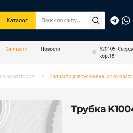
Каталог
620105, Свердл
Запчасти
Новости
кор.18
х экскаваторов
Запчасти для гусеничных экскават
Трубка K10