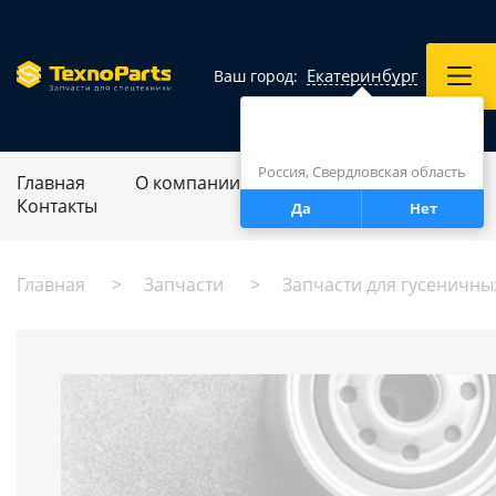
Екатеринбург
Ваш город:
Город определен верно?
Екатеринбург
Россия, Свердловская область
Главная
О компании
Ремонт спецтехники
Контакты
Да
Нет
Главная
Запчасти
Запчасти для гусеничны