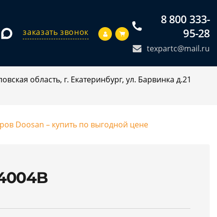
8 800 333-
95-28
заказать звонок
texpartc@mail.ru
овская область, г. Екатеринбург, ул. Барвинка д.21
оров Doosan – купить по выгодной цене
04004B