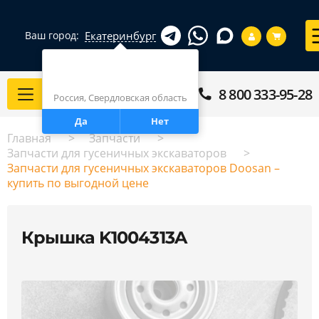
Екатеринбург
Ваш город:
Город определен верно?
Екатеринбург
8 800 333-95-28
Каталог
Россия, Свердловская область
Да
Нет
Главная
Запчасти
Запчасти для гусеничных экскаваторов
Запчасти для гусеничных экскаваторов Doosan –
купить по выгодной цене
Крышка K1004313A