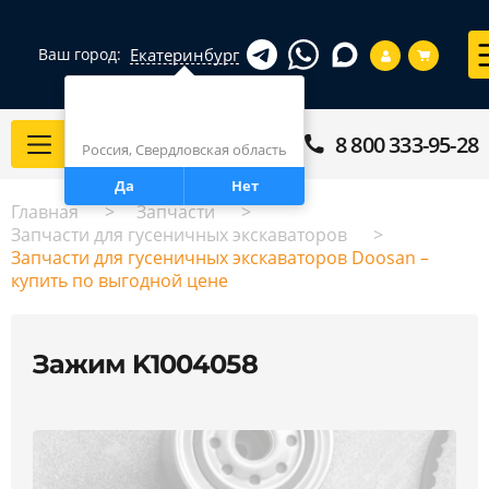
Екатеринбург
Ваш город:
Город определен верно?
Екатеринбург
8 800 333-95-28
Каталог
Россия, Свердловская область
Да
Нет
Главная
Запчасти
Запчасти для гусеничных экскаваторов
Запчасти для гусеничных экскаваторов Doosan –
купить по выгодной цене
Зажим K1004058