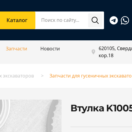
Каталог
620105, Свердл
Запчасти
Новости
кор.18
х экскаваторов
Запчасти для гусеничных экскават
Втулка K100