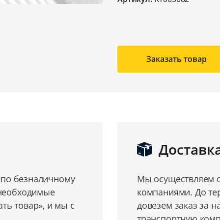
Заказать товар
Доставк
о по безналичному
Мы осуществляем о
 необходимые
компаниями. До те
ь товар», и мы с
довезем заказ за н
транспортную комп