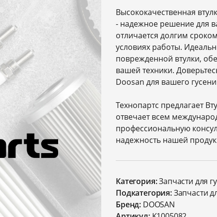
Высококачественная втулк
- надежное решение для в
отличается долгим сроко
условиях работы. Идеаль
поврежденной втулки, об
вашей техники. Доверьтес
Doosan для вашего гусени
Технопартс предлагает Вт
отвечает всем междунаро
профессиональную консул
надежность нашей продук
Категория:
Запчасти для г
Подкатегория:
Запчасти д
Бренд:
DOOSAN
Артикул:
K1005082