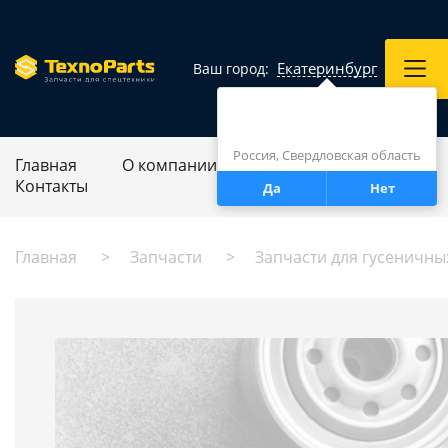
Екатеринбург
Ваш город:
Город определен верно?
Екатеринбург
Россия, Свердловская область
Главная
О компании
Ремонт спецтехники
Контакты
Да
Нет
Главная
Запчасти
Запчасти для гусеничны