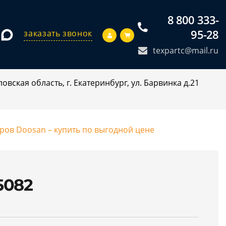
8 800 333-
95-28
заказать звонок
texpartc@mail.ru
овская область, г. Екатеринбург, ул. Барвинка д.21
оров Doosan – купить по выгодной цене
5082