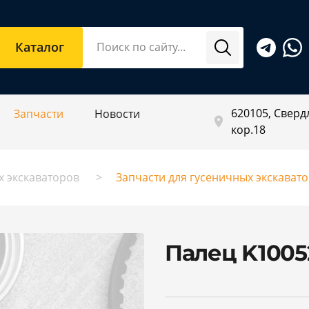
Каталог
620105, Свердл
Запчасти
Новости
кор.18
х экскаваторов
Запчасти для гусеничных экскават
Палец K100