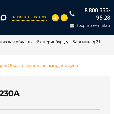
8 800 333-
95-28
заказать звонок
texpartc@mail.ru
овская область, г. Екатеринбург, ул. Барвинка д.21
оров Doosan – купить по выгодной цене
5230A