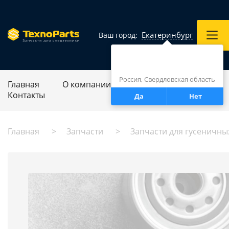
Екатеринбург
Ваш город:
Город определен верно?
Екатеринбург
Россия, Свердловская область
Главная
О компании
Ремонт спецтехники
Контакты
Да
Нет
Главная
Запчасти
Запчасти для гусеничны