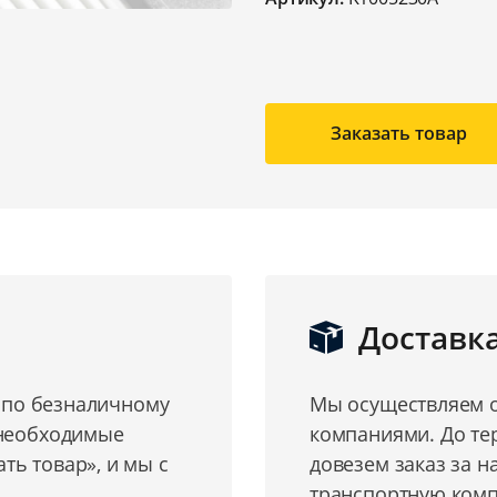
Заказать товар
Доставк
о по безналичному
Мы осуществляем о
 необходимые
компаниями. До те
ь товар», и мы с
довезем заказ за н
транспортную комп