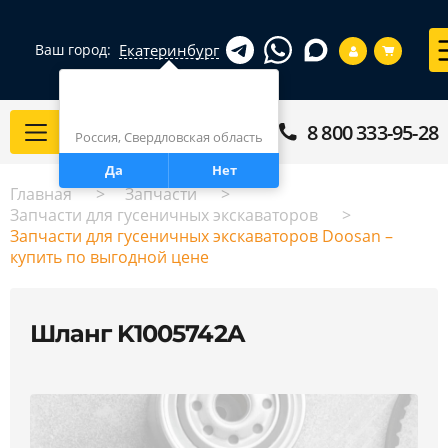
Екатеринбург
Ваш город:
Город определен верно?
Екатеринбург
8 800 333-95-28
Каталог
Россия, Свердловская область
Да
Нет
Главная
Запчасти
Запчасти для гусеничных экскаваторов
Запчасти для гусеничных экскаваторов Doosan –
купить по выгодной цене
Шланг K1005742A