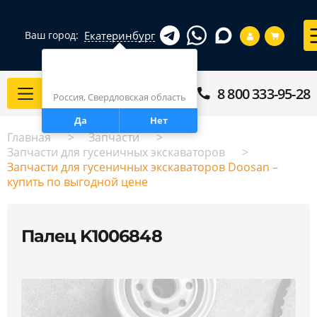
Екатеринбург
Ваш город:
Город определен верно?
Екатеринбург
8 800 333-95-28
Каталог
Россия, Свердловская область
Да
Нет
Главная
Запчасти
Запчасти для гусеничных экскаваторов
Запчасти для гусеничных экскаваторов Doosan –
купить по выгодной цене
Палец K1006848