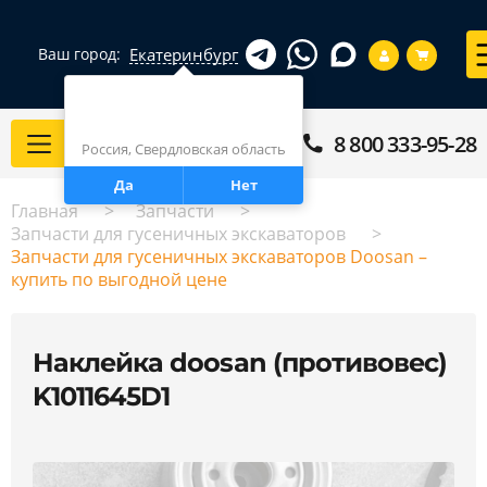
Екатеринбург
Ваш город:
Город определен верно?
Екатеринбург
8 800 333-95-28
Каталог
Россия, Свердловская область
Да
Нет
Главная
Запчасти
Запчасти для гусеничных экскаваторов
Запчасти для гусеничных экскаваторов Doosan –
купить по выгодной цене
Наклейка doosan (противовес)
K1011645D1