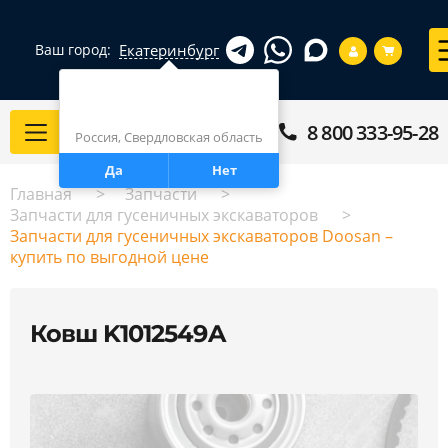
Екатеринбург
Ваш город:
Город определен верно?
Екатеринбург
8 800 333-95-28
Каталог
Россия, Свердловская область
Да
Нет
Главная
Запчасти
Запчасти для гусеничных экскаваторов
Запчасти для гусеничных экскаваторов Doosan –
купить по выгодной цене
Ковш K1012549A