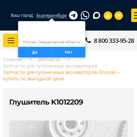
Екатеринбург
Ваш город:
Город определен верно?
Екатеринбург
8 800 333-95-28
Каталог
Россия, Свердловская область
Да
Нет
Главная
Запчасти
Запчасти для гусеничных экскаваторов
Запчасти для гусеничных экскаваторов Doosan –
купить по выгодной цене
Глушитель K1012209