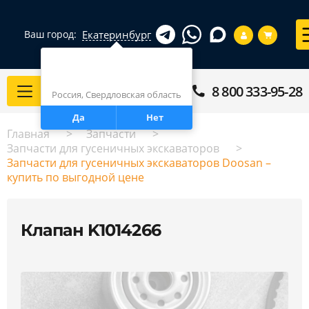
Екатеринбург
Ваш город:
Город определен верно?
Екатеринбург
8 800 333-95-28
Каталог
Россия, Свердловская область
Да
Нет
Главная
Запчасти
Запчасти для гусеничных экскаваторов
Запчасти для гусеничных экскаваторов Doosan –
купить по выгодной цене
Клапан K1014266