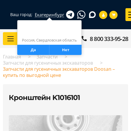
Екатеринбург
Ваш город:
Город определен верно?
Екатеринбург
8 800 333-95-28
Каталог
Россия, Свердловская область
Да
Нет
Главная
Запчасти
Запчасти для гусеничных экскаваторов
Запчасти для гусеничных экскаваторов Doosan –
купить по выгодной цене
Кронштейн K1016101