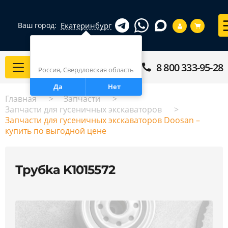
Екатеринбург
Ваш город:
Город определен верно?
Екатеринбург
8 800 333-95-28
Каталог
Россия, Свердловская область
Да
Нет
Главная
Запчасти
Запчасти для гусеничных экскаваторов
Запчасти для гусеничных экскаваторов Doosan –
купить по выгодной цене
Трубkа K1015572