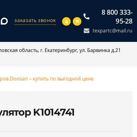
8 800 333-
95-28
заказать звонок
texpartc@mail.ru
овская область, г. Екатеринбург, ул. Барвинка д.21
оров Doosan – купить по выгодной цене
лятор K1014741