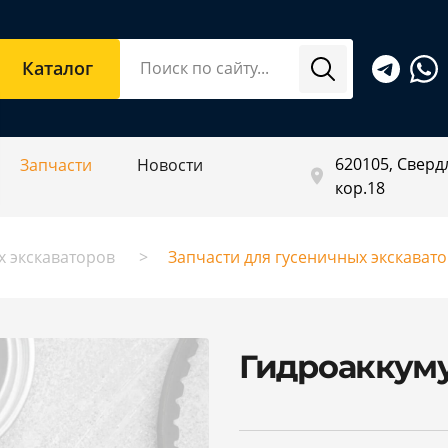
Каталог
620105, Свердл
Запчасти
Новости
кор.18
х экскаваторов
Запчасти для гусеничных экскават
Гидроаккуму