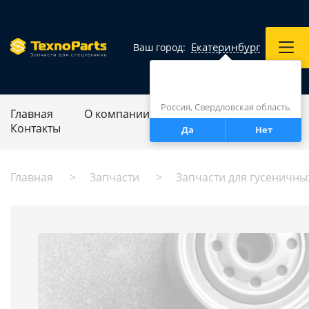
Екатеринбург
Ваш город:
Город определен верно?
Екатеринбург
Россия, Свердловская область
Главная
О компании
Ремонт спецтехники
Контакты
Да
Нет
Главная
Запчасти
Запчасти для гусеничны