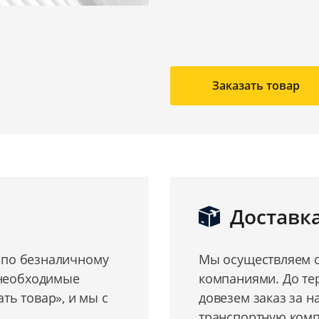
Заказать товар
Доставк
о по безналичному
Мы осуществляем о
 необходимые
компаниями. До те
ь товар», и мы с
довезем заказ за н
транспортную комп