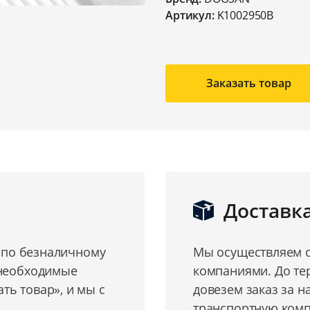
Артикул:
K1002950B
Заказать товар
Доставк
о по безналичному
Мы осуществляем о
 необходимые
компаниями. До те
ь товар», и мы с
довезем заказ за н
транспортную комп