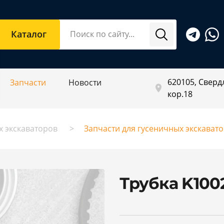
Каталог
620105, Свердл
Запчасти
Новости
кор.18
х экскаваторов
Запчасти для гусеничных экскават
Трубка K100