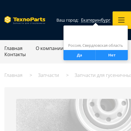
Екатеринбург
Ваш город:
Город определен верно?
Екатеринбург
Россия, Свердловская область
Главная
О компании
Ремонт спецтехники
Контакты
Да
Нет
Главная
Запчасти
Запчасти для гусеничны