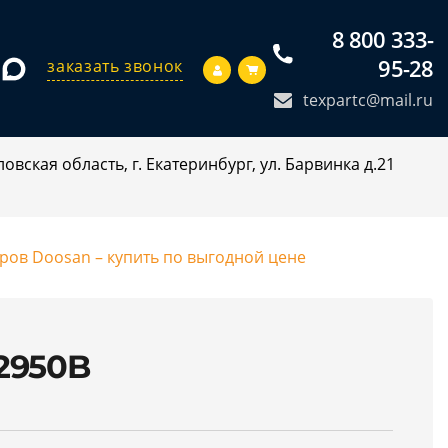
8 800 333-
95-28
заказать звонок
texpartc@mail.ru
овская область, г. Екатеринбург, ул. Барвинка д.21
оров Doosan – купить по выгодной цене
2950B