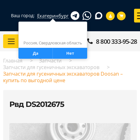
Екатеринбург
Ваш город:
Город определен верно?
Екатеринбург
8 800 333-95-28
Каталог
Россия, Свердловская область
Да
Нет
Главная
Запчасти
Запчасти для гусеничных экскаваторов
Запчасти для гусеничных экскаваторов Doosan –
купить по выгодной цене
Рвд DS2012675