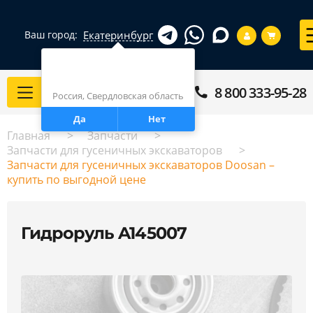
Екатеринбург
Ваш город:
Город определен верно?
Екатеринбург
8 800 333-95-28
Каталог
Россия, Свердловская область
Да
Нет
Главная
Запчасти
Запчасти для гусеничных экскаваторов
Запчасти для гусеничных экскаваторов Doosan –
купить по выгодной цене
Гидроруль A145007